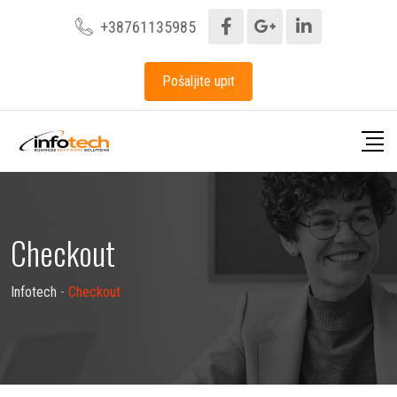
Skip
+38761135985
to
content
Pošaljite upit
Checkout
Infotech
-
Checkout