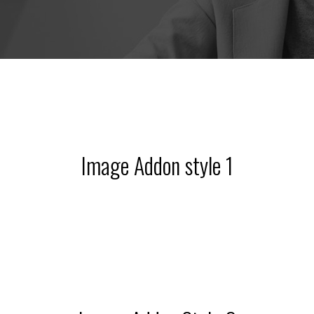
l
t a
e
Image Addon style 1
3)