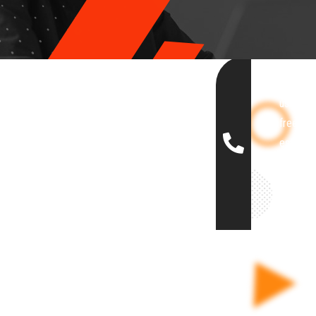
Let's cal
us to ge
free
estimat
(+12
456-
7890