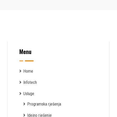
Menu
Home
Infotech
Usluge
Programska rješenja
Idejno rješenje