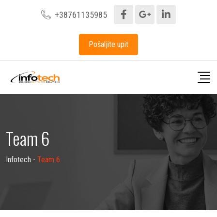
+38761135985
Pošaljite upit
Team 6
Infotech
-
Team 6