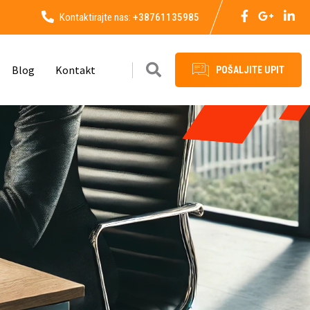
Kontaktirajte nas:
+38761135985
Blog
Kontakt
POŠALJITE UPIT