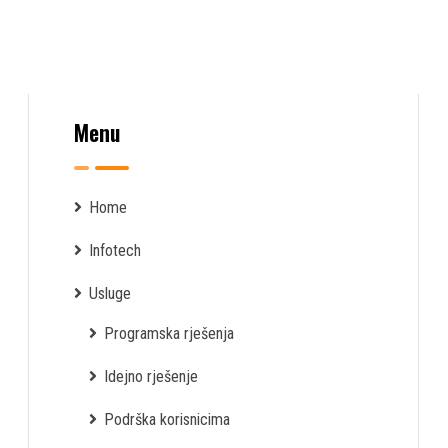
Menu
Home
Infotech
Usluge
Programska rješenja
Idejno rješenje
Podrška korisnicima