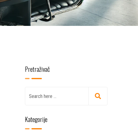
Pretraživač
Kategorije