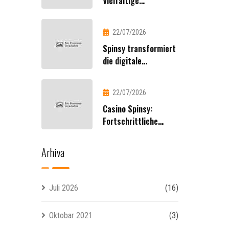
Vielfältige
Spielautomaten und
attraktive
22/07/2026
Bonusangebote für
Spinsy transformiert
hiesige Zocker
die digitale
Kommunikation durch
KI-basierte
22/07/2026
innovative
Casino Spinsy:
Lösungsansätze
Fortschrittliche
Spielautomaten und
großzügige
Arhiva
Bonusangebote für
deutsche Spieler
Juli 2026
(16)
Oktobar 2021
(3)